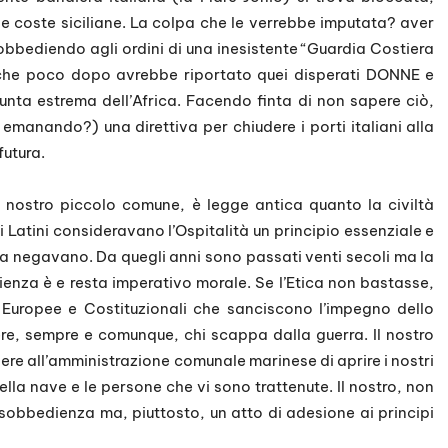
le coste siciliane. La colpa che le verrebbe imputata? aver
obbediendo agli ordini di una inesistente “Guardia Costiera
 che poco dopo avrebbe riportato quei disperati DONNE e
unta estrema dell’Africa. Facendo finta di non sapere ciò,
manando?) una direttiva per chiudere i porti italiani alla
futura.
 nostro piccolo comune, è legge antica quanto la civiltà
 i Latini consideravano l’Ospitalità un principio essenziale e
a negavano. Da quegli anni sono passati venti secoli ma la
enza è e resta imperativo morale. Se l’Etica non bastasse,
, Europee e Costituzionali che sanciscono l’impegno dello
re, sempre e comunque, chi scappa dalla guerra. Il nostro
dere all’amministrazione comunale marinese di aprire i nostri
ella nave e le persone che vi sono trattenute. Il nostro, non
sobbedienza ma, piuttosto, un atto di adesione ai principi