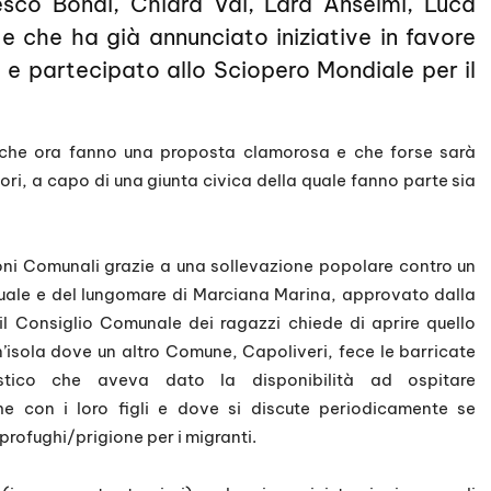
co Bondi, Chiara Vai, Lara Anselmi, Luca
e che ha già annunciato iniziative in favore
i e partecipato allo Sciopero Mondiale per il
 che ora fanno una proposta clamorosa e che forse sarà
ri, a capo di una giunta civica della quale fanno parte sia
zioni Comunali grazie a una sollevazione popolare contro un
tuale e del lungomare di Marciana Marina, approvato dalla
il Consiglio Comunale dei ragazzi chiede di aprire quello
un’isola dove un altro Comune, Capoliveri, fece le barricate
istico che aveva dato la disponibilità ad ospitare
con i loro figli e dove si discute periodicamente se
profughi/prigione per i migranti.