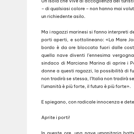
Un’isola che vive di accoglienza dei turist
– di qualsiasi colore – non hanno mai volu
un richiedente asilo.
Ma i ragazzi marinesi si fanno interpreti de
porti aperti, e sottolineano: «La Mare Jo
bordo è da ore bloccata fuori dalle cos
quella nave diventi l’ennesima vergogn
sindaco di Marciana Marina di aprire i P
donne a questi ragazzi, la possibilità di
non tradirà se stessa, l’Italia non tradirà
l’umanità è più forte, il futuro è più forte».
E spiegano, con radicale innocenza e deter
Aprite i porti!
In queste ore, una nave umanitaria batt