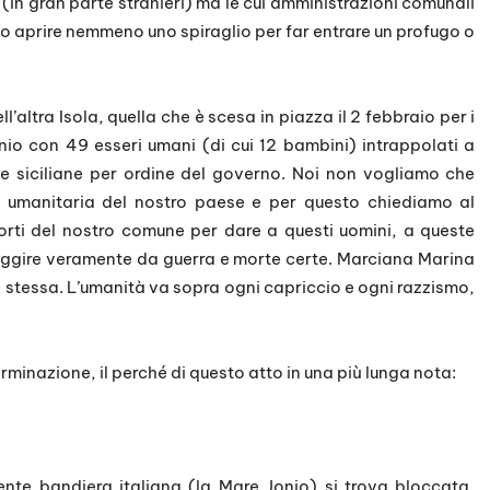
i (in gran parte stranieri) ma le cui amministrazioni comunali
to aprire nemmeno uno spiraglio per far entrare un profugo o
ll’altra Isola, quella che è scesa in piazza il 2 febbraio per i
nio con 49 esseri umani (di cui 12 bambini) intrappolati a
te siciliane per ordine del governo. Noi non vogliamo che
a umanitaria del nostro paese e per questo chiediamo al
orti del nostro comune per dare a questi uomini, a queste
 fuggire veramente da guerra e morte certe. Marciana Marina
 se stessa. L’umanità va sopra ogni capriccio e ogni razzismo,
minazione, il perché di questo atto in una più lunga nota:
ente bandiera italiana (la Mare Jonio) si trova bloccata,