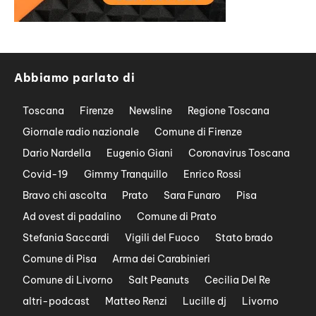
Abbiamo parlato di
Toscana
Firenze
Newsline
Regione Toscana
Giornale radio nazionale
Comune di Firenze
Dario Nardella
Eugenio Giani
Coronavirus Toscana
Covid-19
Gimmy Tranquillo
Enrico Rossi
Bravo chi ascolta
Prato
Sara Funaro
Pisa
Ad ovest di padalino
Comune di Prato
Stefania Saccardi
Vigili del Fuoco
Stato brado
Comune di Pisa
Arma dei Carabinieri
Comune di Livorno
Salt Peanuts
Cecilia Del Re
altri-podcast
Matteo Renzi
Lucille dj
Livorno