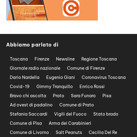
Abbiamo parlato di
Toscana
Firenze
Newsline
Regione Toscana
Giornale radio nazionale
Comune di Firenze
Dario Nardella
Eugenio Giani
Coronavirus Toscana
Covid-19
Gimmy Tranquillo
Enrico Rossi
Bravo chi ascolta
Prato
Sara Funaro
Pisa
Ad ovest di padalino
Comune di Prato
Stefania Saccardi
Vigili del Fuoco
Stato brado
Comune di Pisa
Arma dei Carabinieri
Comune di Livorno
Salt Peanuts
Cecilia Del Re