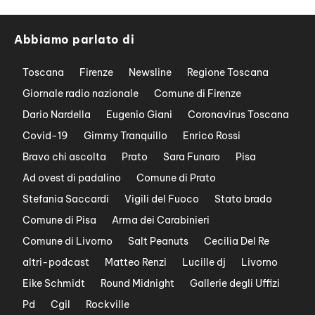
Abbiamo parlato di
Toscana
Firenze
Newsline
Regione Toscana
Giornale radio nazionale
Comune di Firenze
Dario Nardella
Eugenio Giani
Coronavirus Toscana
Covid-19
Gimmy Tranquillo
Enrico Rossi
Bravo chi ascolta
Prato
Sara Funaro
Pisa
Ad ovest di padalino
Comune di Prato
Stefania Saccardi
Vigili del Fuoco
Stato brado
Comune di Pisa
Arma dei Carabinieri
Comune di Livorno
Salt Peanuts
Cecilia Del Re
altri-podcast
Matteo Renzi
Lucille dj
Livorno
Eike Schmidt
Round Midnight
Gallerie degli Uffizi
Pd
Cgil
Rockville