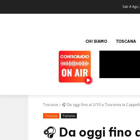
Sab 8 Ago 
CHI SIAMO
TOSCANA
Toscana
🎧 Da oggi fino al 2/10 a Tourisma la Cappell
Toscana
Turismo
🎧 Da oggi fino 