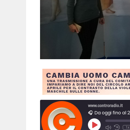
www.controradio.it
🎧 Da oggi fino al
P
1x