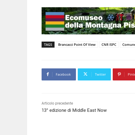
TAGS
Brancacci Point Of View
CNR ISPC
Comune 
Facebook
Twitter
Pint
Articolo precedente
13° edizione di Middle East Now