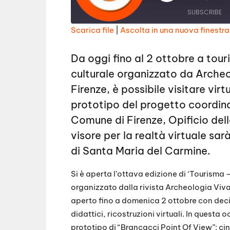
l
a
SUBSCRIBE
y
E
Scarica file
|
Ascolta in una nuova finestra
p
i
SHARE
s
RSS FEED
o
Da oggi fino al 2 ottobre a tou
d
LINK
e
culturale organizzato da Archeo
EMBED
Firenze
, è possibile visitare vir
prototipo del progetto coordina
Comune di Firenze, Opificio dell
visore per la realtà virtuale sar
di Santa Maria del Carmine.
Si è aperta l’ottava edizione di ‘Tourisma 
organizzato dalla rivista Archeologia Viva 
aperto fino a domenica 2 ottobre con decine
didattici, ricostruzioni virtuali. In quest
prototipo di “Brancacci Point Of View”: c