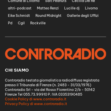
Comune di Livorno
Salt Peanuts
Cecilia Del Re
altri-podcast
Matteo Renzi
Lucille dj
Livorno
Eike Schmidt
Round Midnight
Gallerie degli Uffizi
Pd
Cgil
Rockville
CHI SIAMO
Controradio testata giornalistica radiodiffusa registrata
presso il Tribunale di Firenze (n. 2483 - 31/03/1976)
Controradio Srl - via del Rosso Fiorentino 2/b - 50142
Firenze Tel 055.73.99910 P. IVA 03353190485
Cookie Policy di www.controradio.it
Privacy Policy di www.controradio.it