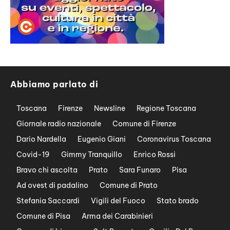
Abbiamo parlato di
Toscana
Firenze
Newsline
Regione Toscana
Giornale radio nazionale
Comune di Firenze
Dario Nardella
Eugenio Giani
Coronavirus Toscana
Covid-19
Gimmy Tranquillo
Enrico Rossi
Bravo chi ascolta
Prato
Sara Funaro
Pisa
Ad ovest di padalino
Comune di Prato
Stefania Saccardi
Vigili del Fuoco
Stato brado
Comune di Pisa
Arma dei Carabinieri