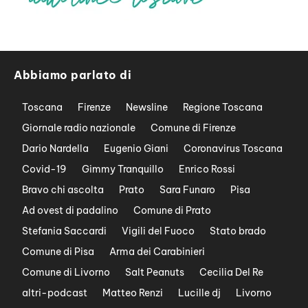
Abbiamo parlato di
Toscana
Firenze
Newsline
Regione Toscana
Giornale radio nazionale
Comune di Firenze
Dario Nardella
Eugenio Giani
Coronavirus Toscana
Covid-19
Gimmy Tranquillo
Enrico Rossi
Bravo chi ascolta
Prato
Sara Funaro
Pisa
Ad ovest di padalino
Comune di Prato
Stefania Saccardi
Vigili del Fuoco
Stato brado
Comune di Pisa
Arma dei Carabinieri
Comune di Livorno
Salt Peanuts
Cecilia Del Re
altri-podcast
Matteo Renzi
Lucille dj
Livorno