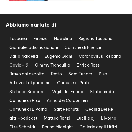
Abbiamo parlato di
Toscana
Firenze
Newsline
Regione Toscana
Giornale radio nazionale
Comune di Firenze
Dario Nardella
Eugenio Giani
Coronavirus Toscana
Covid-19
Gimmy Tranquillo
Enrico Rossi
Bravo chi ascolta
Prato
Sara Funaro
Pisa
Ad ovest di padalino
Comune di Prato
Stefania Saccardi
Vigili del Fuoco
Stato brado
Comune di Pisa
Arma dei Carabinieri
Comune di Livorno
Salt Peanuts
Cecilia Del Re
altri-podcast
Matteo Renzi
Lucille dj
Livorno
Eike Schmidt
Round Midnight
Gallerie degli Uffizi