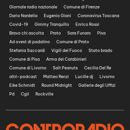
Giornale radio nazionale
Comune di Firenze
Dario Nardella
Eugenio Giani
Coronavirus Toscana
Covid-19
Gimmy Tranquillo
Enrico Rossi
Bravo chi ascolta
Prato
Sara Funaro
Pisa
Ad ovest di padalino
Comune di Prato
Stefania Saccardi
Vigili del Fuoco
Stato brado
Comune di Pisa
Arma dei Carabinieri
Comune di Livorno
Salt Peanuts
Cecilia Del Re
altri-podcast
Matteo Renzi
Lucille dj
Livorno
Eike Schmidt
Round Midnight
Gallerie degli Uffizi
Pd
Cgil
Rockville