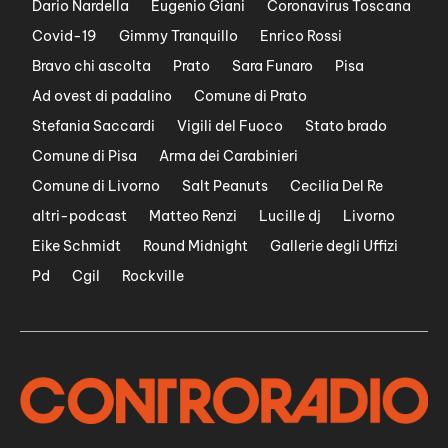
Dario Nardella
Eugenio Giani
Coronavirus Toscana
Covid-19
Gimmy Tranquillo
Enrico Rossi
Bravo chi ascolta
Prato
Sara Funaro
Pisa
Ad ovest di padalino
Comune di Prato
Stefania Saccardi
Vigili del Fuoco
Stato brado
Comune di Pisa
Arma dei Carabinieri
Comune di Livorno
Salt Peanuts
Cecilia Del Re
altri-podcast
Matteo Renzi
Lucille dj
Livorno
Eike Schmidt
Round Midnight
Gallerie degli Uffizi
Pd
Cgil
Rockville