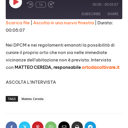
P
1x
00:00
/
00:05:07
l
a
SUBSCRIBE
SHARE
y
E
Scarica file
|
Ascolta in una nuova finestra
|
Durata:
p
i
00:05:07
SHARE
s
RSS FEED
o
d
LINK
Nei DPCM e nei regolamenti emanati la possibilità di
e
curare il proprio orto che non sia nelle immediate
EMBED
vicinanze dell’abitazione non è prevista. Intervista
con
MATTEO CEREDA, responsabile
ortodacoltivare.it
ASCOLTA L’INTERVISTA
TAGS
Matteo Cereda