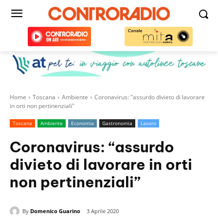
Home
Toscana
Ambiente
Coronavirus: "assurdo divieto di lavorare
in orti non pertinenziali"
Toscana
Ambiente
Economia
Gastronomia
Lavoro
Coronavirus: “assurdo
divieto di lavorare in orti
non pertinenziali”
By
Domenico Guarino
3 Aprile 2020