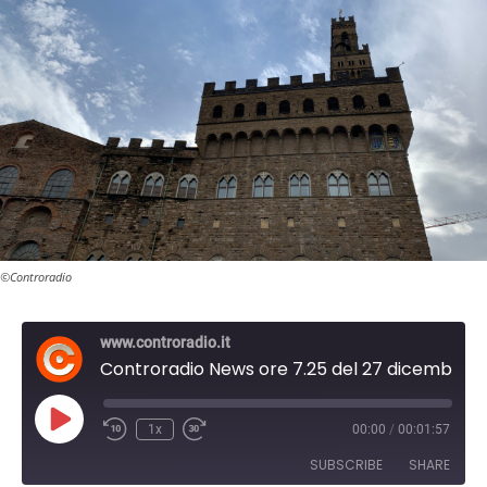
©Controradio
www.controradio.it
Controradio News ore 7.25 del 27 dicembre 2022
P
1x
00:00
/
00:01:57
l
a
SUBSCRIBE
SHARE
y