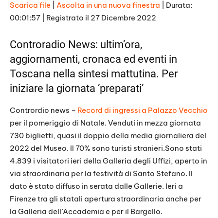
E
Scarica file
|
Ascolta in una nuova finestra
|
Durata:
p
i
00:01:57
|
Registrato il 27 Dicembre 2022
SHARE
s
RSS FEED
o
d
LINK
Controradio News: ultim’ora,
e
aggiornamenti, cronaca ed eventi in
EMBED
Toscana nella sintesi mattutina. Per
iniziare la giornata ‘preparati’
Contrordio news –
Record di ingressi a Palazzo Vecchio
per il pomeriggio di Natale. Venduti in mezza giornata
730 biglietti, quasi il doppio della media giornaliera del
2022 del Museo. Il 70% sono turisti stranieri.Sono stati
4.839 i visitatori ieri della Galleria degli Uffizi, aperto in
via straordinaria per la festività di Santo Stefano. Il
dato è stato diffuso in serata dalle Gallerie. Ieri a
Firenze tra gli statali apertura straordinaria anche per
la Galleria dell’Accademia e per il Bargello.