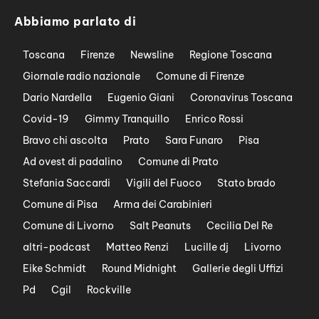
Abbiamo parlato di
Toscana
Firenze
Newsline
Regione Toscana
Giornale radio nazionale
Comune di Firenze
Dario Nardella
Eugenio Giani
Coronavirus Toscana
Covid-19
Gimmy Tranquillo
Enrico Rossi
Bravo chi ascolta
Prato
Sara Funaro
Pisa
Ad ovest di padalino
Comune di Prato
Stefania Saccardi
Vigili del Fuoco
Stato brado
Comune di Pisa
Arma dei Carabinieri
Comune di Livorno
Salt Peanuts
Cecilia Del Re
altri-podcast
Matteo Renzi
Lucille dj
Livorno
Eike Schmidt
Round Midnight
Gallerie degli Uffizi
Pd
Cgil
Rockville