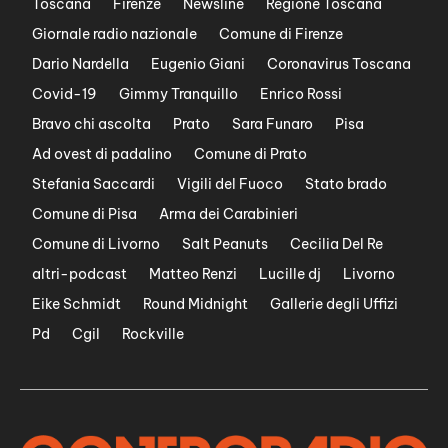
Toscana
Firenze
Newsline
Regione Toscana
Giornale radio nazionale
Comune di Firenze
Dario Nardella
Eugenio Giani
Coronavirus Toscana
Covid-19
Gimmy Tranquillo
Enrico Rossi
Bravo chi ascolta
Prato
Sara Funaro
Pisa
Ad ovest di padalino
Comune di Prato
Stefania Saccardi
Vigili del Fuoco
Stato brado
Comune di Pisa
Arma dei Carabinieri
Comune di Livorno
Salt Peanuts
Cecilia Del Re
altri-podcast
Matteo Renzi
Lucille dj
Livorno
Eike Schmidt
Round Midnight
Gallerie degli Uffizi
Pd
Cgil
Rockville