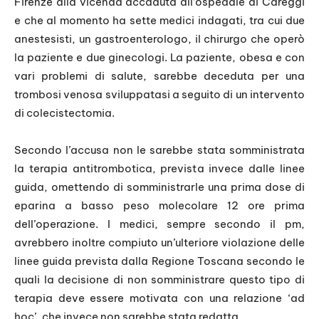
Firenze alla vicenda accaduta all’ospedale di Careggi
e che al momento ha sette medici indagati, tra cui due
anestesisti, un gastroenterologo, il chirurgo che operò
la paziente e due ginecologi. La paziente, obesa e con
vari problemi di salute, sarebbe deceduta per una
trombosi venosa sviluppatasi a seguito di un intervento
di colecistectomia.
Secondo l’accusa non le sarebbe stata somministrata
la terapia antitrombotica, prevista invece dalle linee
guida, omettendo di somministrarle una prima dose di
eparina a basso peso molecolare 12 ore prima
dell’operazione. I medici, sempre secondo il pm,
avrebbero inoltre compiuto un’ulteriore violazione delle
linee guida prevista dalla Regione Toscana secondo le
quali la decisione di non somministrare questo tipo di
terapia deve essere motivata con una relazione ‘ad
hoc’, che invece non sarebbe stata redatta.