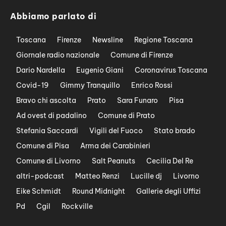
Abbiamo parlato di
Toscana
Firenze
Newsline
Regione Toscana
Giornale radio nazionale
Comune di Firenze
Dario Nardella
Eugenio Giani
Coronavirus Toscana
Covid-19
Gimmy Tranquillo
Enrico Rossi
Bravo chi ascolta
Prato
Sara Funaro
Pisa
Ad ovest di padalino
Comune di Prato
Stefania Saccardi
Vigili del Fuoco
Stato brado
Comune di Pisa
Arma dei Carabinieri
Comune di Livorno
Salt Peanuts
Cecilia Del Re
altri-podcast
Matteo Renzi
Lucille dj
Livorno
Eike Schmidt
Round Midnight
Gallerie degli Uffizi
Pd
Cgil
Rockville