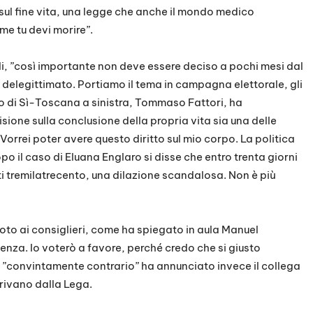
ul fine vita, una legge che anche il mondo medico
me tu devi morire”.
lli, ”così importante non deve essere deciso a pochi mesi dal
 delegittimato. Portiamo il tema in campagna elettorale, gli
po di Sì-Toscana a sinistra, Tommaso Fattori, ha
sione sulla conclusione della propria vita sia una delle
 Vorrei poter avere questo diritto sul mio corpo. La politica
o il caso di Eluana Englaro si disse che entro trenta giorni
 tremilatrecento, una dilazione scandalosa. Non è più
voto ai consiglieri, come ha spiegato in aula Manuel
za. Io voterò a favore, perché credo che si giusto
o ”convintamente contrario” ha annunciato invece il collega
rivano dalla Lega.