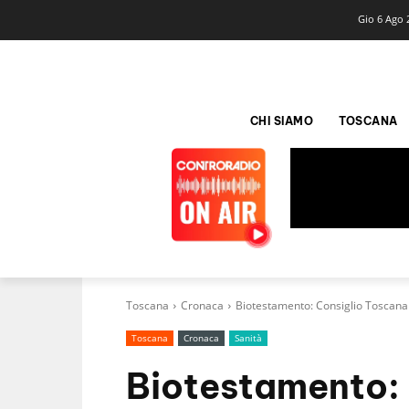
Gio 6 Ago 
CHI SIAMO
TOSCANA
Toscana
Cronaca
Biotestamento: Consiglio Toscana
Toscana
Cronaca
Sanità
Biotestamento: