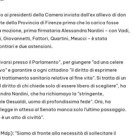
o ai presidenti della Camera inviata dall’ex allievo di don
te della Provincia di Firenze prima che la carica fosse
La mozione, prima firmataria Alessandra Nardini – con Vadi,
i, Giovannetti, Fattori, Quartini, Meucci – è stata
ntrari e due astensioni.
ivarsi presso il Parlamento”, per giungere ”ad una celere
 e garantire a ogni cittadino ”il diritto di esprimere
trattamento sanitario relative al fine vita”. Si tratta di un
iritto di chi chiede solo di essere libero di scegliere”, ha
andra Nardini, che ha richiamayo la ”stringente,
ele Gesualdi, uomo di profondissima fede”. Ora, ha
i legge in attesa al Senato manca solo l’ultimo passaggio.
 un atto di civiltà”.
-Mdp): ”Siamo di fronte alla necessità di sollecitare il