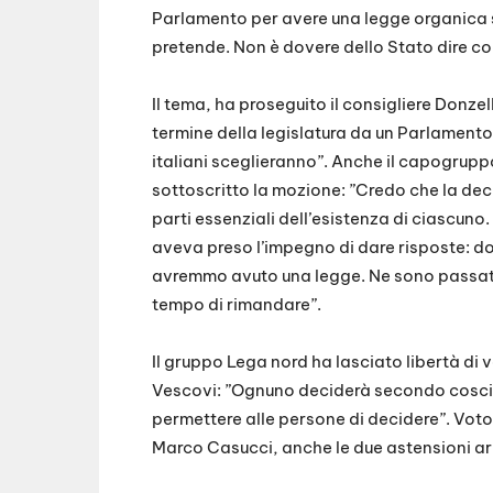
Parlamento per avere una legge organica s
pretende. Non è dovere dello Stato dire co
Il tema, ha proseguito il consigliere Donze
termine della legislatura da un Parlamento
italiani sceglieranno”. Anche il capogrup
sottoscritto la mozione: ”Credo che la deci
parti essenziali dell’esistenza di ciascuno.
aveva preso l’impegno di dare risposte: dop
avremmo avuto una legge. Ne sono passati
tempo di rimandare”.
Il gruppo Lega nord ha lasciato libertà di 
Vescovi: ”Ognuno deciderà secondo coscien
permettere alle persone di decidere”. Vot
Marco Casucci, anche le due astensioni ar