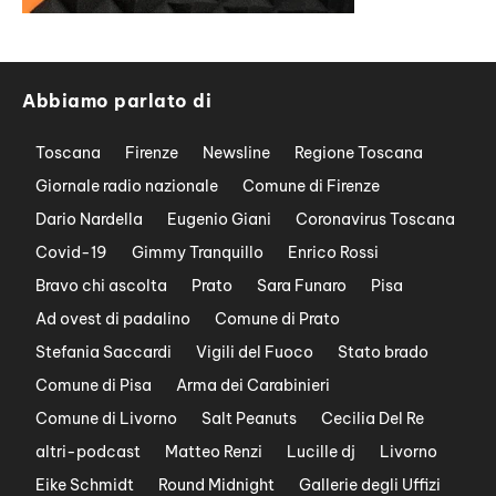
Abbiamo parlato di
Toscana
Firenze
Newsline
Regione Toscana
Giornale radio nazionale
Comune di Firenze
Dario Nardella
Eugenio Giani
Coronavirus Toscana
Covid-19
Gimmy Tranquillo
Enrico Rossi
Bravo chi ascolta
Prato
Sara Funaro
Pisa
Ad ovest di padalino
Comune di Prato
Stefania Saccardi
Vigili del Fuoco
Stato brado
Comune di Pisa
Arma dei Carabinieri
Comune di Livorno
Salt Peanuts
Cecilia Del Re
altri-podcast
Matteo Renzi
Lucille dj
Livorno
Eike Schmidt
Round Midnight
Gallerie degli Uffizi