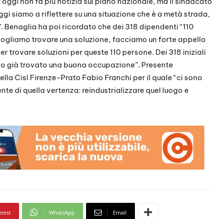
 oggi non fa più notizia sul piano nazionale, ma il sindacato
oggi siamo a riflettere su una situazione che è a metà strada,
. Benaglia ha poi ricordato che dei 318 dipendenti “110
vogliamo trovare una soluzione, facciamo un forte appello
per trovare soluzioni per queste 110 persone. Dei 318 iniziali
no già trovato una buona occupazione”. Presente
della Cisl Firenze-Prato Fabio Franchi per il quale “ci sono
te di quella vertenza: reindustrializzare quel luogo e
erest
WhatsApp
Email