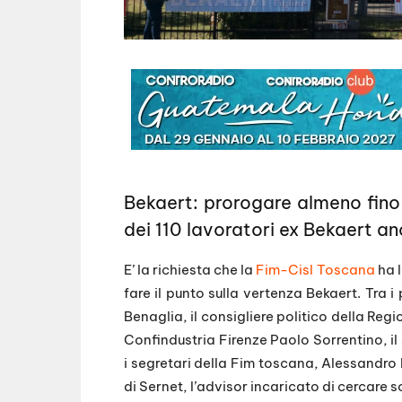
Bekaert: prorogare almeno fino a
dei 110 lavoratori ex Bekaert anc
E’ la richiesta che la
Fim-Cisl Toscana
ha l
fare il punto sulla vertenza Bekaert. Tra 
Benaglia, il consigliere politico della Regi
Confindustria Firenze Paolo Sorrentino, il
i segretari della Fim toscana, Alessandro B
di Sernet, l’advisor incaricato di cercare s