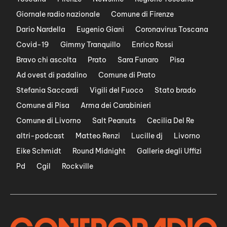
Giornale radio nazionale
Comune di Firenze
Dario Nardella
Eugenio Giani
Coronavirus Toscana
Covid-19
Gimmy Tranquillo
Enrico Rossi
Bravo chi ascolta
Prato
Sara Funaro
Pisa
Ad ovest di padalino
Comune di Prato
Stefania Saccardi
Vigili del Fuoco
Stato brado
Comune di Pisa
Arma dei Carabinieri
Comune di Livorno
Salt Peanuts
Cecilia Del Re
altri-podcast
Matteo Renzi
Lucille dj
Livorno
Eike Schmidt
Round Midnight
Gallerie degli Uffizi
Pd
Cgil
Rockville