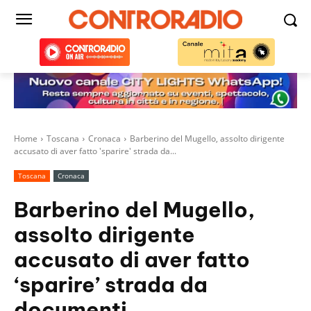
Home
Toscana
Cronaca
Barberino del Mugello, assolto dirigente
accusato di aver fatto 'sparire' strada da...
Toscana
Cronaca
Barberino del Mugello,
assolto dirigente
accusato di aver fatto
‘sparire’ strada da
documenti