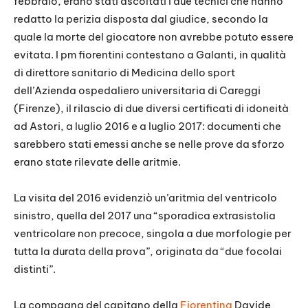
febbraio, erano stati ascoltati i due tecnici che hanno
redatto la perizia disposta dal giudice, secondo la
quale la morte del giocatore non avrebbe potuto essere
evitata. I pm fiorentini contestano a Galanti, in qualità
di direttore sanitario di Medicina dello sport
dell’Azienda ospedaliero universitaria di Careggi
(Firenze), il rilascio di due diversi certificati di idoneità
ad Astori, a luglio 2016 e a luglio 2017: documenti che
sarebbero stati emessi anche se nelle prove da sforzo
erano state rilevate delle aritmie.
La visita del 2016 evidenziò un’aritmia del ventricolo
sinistro, quella del 2017 una “sporadica extrasistolia
ventricolare non precoce, singola a due morfologie per
tutta la durata della prova”, originata da “due focolai
distinti”.
La compagna del capitano della
Fiorentina
Davide