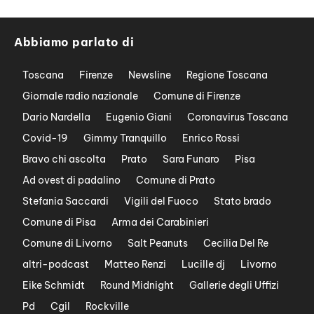
Abbiamo parlato di
Toscana
Firenze
Newsline
Regione Toscana
Giornale radio nazionale
Comune di Firenze
Dario Nardella
Eugenio Giani
Coronavirus Toscana
Covid-19
Gimmy Tranquillo
Enrico Rossi
Bravo chi ascolta
Prato
Sara Funaro
Pisa
Ad ovest di padalino
Comune di Prato
Stefania Saccardi
Vigili del Fuoco
Stato brado
Comune di Pisa
Arma dei Carabinieri
Comune di Livorno
Salt Peanuts
Cecilia Del Re
altri-podcast
Matteo Renzi
Lucille dj
Livorno
Eike Schmidt
Round Midnight
Gallerie degli Uffizi
Pd
Cgil
Rockville