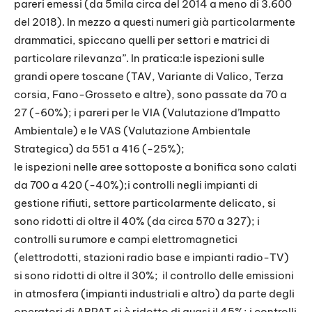
pareri emessi (da 5mila circa del 2014 a meno di 3.600
del 2018). In mezzo a questi numeri già particolarmente
drammatici, spiccano quelli per settori e matrici di
particolare rilevanza”. In pratica:le ispezioni sulle
grandi opere toscane (TAV, Variante di Valico, Terza
corsia, Fano-Grosseto e altre), sono passate da 70 a
27 (-60%); i pareri per le VIA (Valutazione d’Impatto
Ambientale) e le VAS (Valutazione Ambientale
Strategica) da 551 a 416 (-25%);
le ispezioni nelle aree sottoposte a bonifica sono calati
da 700 a 420 (-40%);i controlli negli impianti di
gestione rifiuti, settore particolarmente delicato, si
sono ridotti di oltre il 40% (da circa 570 a 327); i
controlli su rumore e campi elettromagnetici
(elettrodotti, stazioni radio base e impianti radio-TV)
si sono ridotti di oltre il 30%; il controllo delle emissioni
in atmosfera (impianti industriali e altro) da parte degli
operatori di ARPAT si è ridotto di quasi il 45%; i controlli