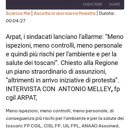
a
SUBSCRIBE
SHARE
y
E
Scarica file
|
Ascolta in una nuova finestra
|
Durata:
p
i
00:04:27
SHARE
s
RSS FEED
o
d
LINK
Arpat, i sindacati lanciano l’allarme: “Meno
e
ispezioni, meno controlli, meno personale
EMBED
e quindi più rischi per l’ambiente e per la
salute dei toscani”. Chiesto alla Regione
un piano straordinario di assunzioni,
“altrimenti in arrivo iniziative di protesta”.
INTERVISTA CON ANTONIO MELLEY
,
fp
cgil ARPAT,
Meno ispezioni, meno controlli, meno personale, di
conseguenza più rischi per l’ambiente e per la salute dei
toscani: FP CGIL, CISL FP, UIL FPL, ANAAO Assomed,