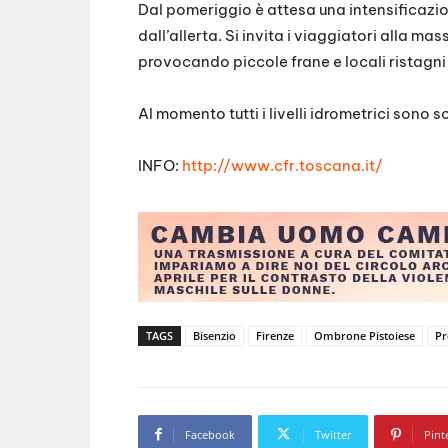
Dal pomeriggio è attesa una intensificazio
dall’allerta. Si invita i viaggiatori alla m
provocando piccole frane e locali ristagni
Al momento tutti i livelli idrometrici sono so
INFO:
http://www.cfr.toscana.it/
TAGS
Bisenzio
Firenze
Ombrone Pistoiese
Pr
Facebook
Twitter
Pint