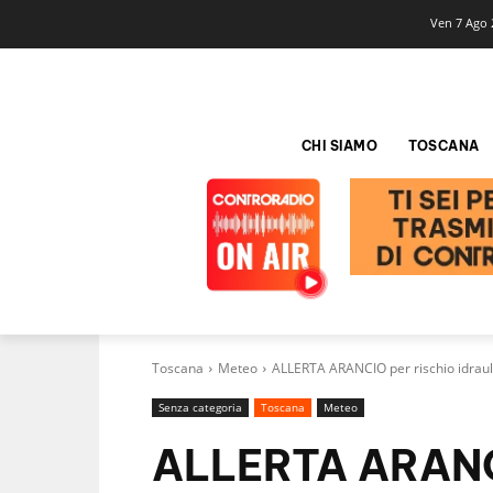
Ven 7 Ago 
CHI SIAMO
TOSCANA
Toscana
Meteo
ALLERTA ARANCIO per rischio idraul
Senza categoria
Toscana
Meteo
ALLERTA ARANCI