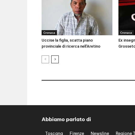
Cronaca
Cronaca
Uccise la figlia, scatta piano
Ex inseg
provinciale di ricerca nell’Aretino
Grosseto
Abbiamo parlato di
Toscana
Firenze
Newsline
Regione 