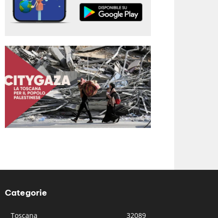
Categorie
Toscana
32089