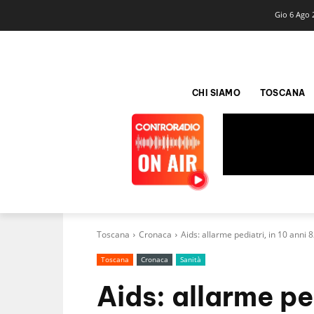
Gio 6 Ago 
CHI SIAMO
TOSCANA
Toscana
Cronaca
Aids: allarme pediatri, in 10 anni 8
Toscana
Cronaca
Sanità
Aids: allarme ped