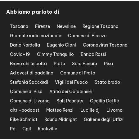
Abbiamo parlato di
Toscana
Firenze
Newsline
Regione Toscana
Giornale radio nazionale
Comune di Firenze
Dario Nardella
Eugenio Giani
Coronavirus Toscana
Covid-19
Gimmy Tranquillo
Enrico Rossi
Bravo chi ascolta
Prato
Sara Funaro
Pisa
Ad ovest di padalino
Comune di Prato
Stefania Saccardi
Vigili del Fuoco
Stato brado
Comune di Pisa
Arma dei Carabinieri
Comune di Livorno
Salt Peanuts
Cecilia Del Re
altri-podcast
Matteo Renzi
Lucille dj
Livorno
Eike Schmidt
Round Midnight
Gallerie degli Uffizi
Pd
Cgil
Rockville