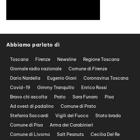
Abbiamo parlato di
Toscana
Firenze
Newsline
Regione Toscana
Giornale radio nazionale
Comune di Firenze
Dario Nardella
Eugenio Giani
Coronavirus Toscana
Covid-19
Gimmy Tranquillo
Enrico Rossi
Bravo chi ascolta
Prato
Sara Funaro
Pisa
Ad ovest di padalino
Comune di Prato
Stefania Saccardi
Vigili del Fuoco
Stato brado
Comune di Pisa
Arma dei Carabinieri
Comune di Livorno
Salt Peanuts
Cecilia Del Re