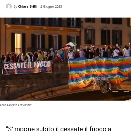
By
Chiara Brilli
2 Giugno 2025
Foto Giorgia Calvanelli
“S’impone subito il cessate il fuoco a