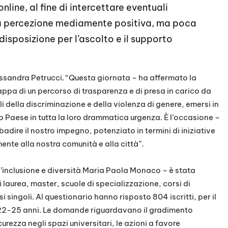
nline, al fine di intercettare eventuali
una percezione mediamente positiva, ma poca
disposizione per l’ascolto e il supporto
lessandra Petrucci. “Questa giornata – ha affermato la
tappa di un percorso di trasparenza e di presa in carico da
i della discriminazione e della violenza di genere, emersi in
ro Paese in tutta la loro drammatica urgenza. È l’occasione –
adire il nostro impegno, potenziato in termini di iniziative
ente alla nostra comunità e alla città”
.
l’inclusione e diversità Maria Paola Monaco – è stata
i laurea, master, scuole di specializzazione, corsi di
ingoli. Al questionario hanno risposto 804 iscritti, per il
à 22-25 anni. Le domande riguardavano il gradimento
curezza negli spazi universitari, le azioni a favore