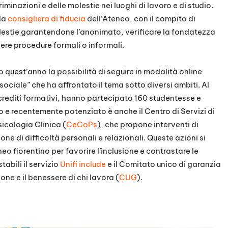
iminazioni e delle molestie nei luoghi di lavoro e di studio.
la
consigliera di fiducia
dell’Ateneo, con il compito di
molestie garantendone l’anonimato, verificare la fondatezza
ere procedure formali o informali.
o quest’anno la possibilità di seguire in modalità online
ociale” che ha affrontato il tema sotto diversi ambiti. Al
crediti formativi, hanno partecipato 160 studentesse e
o e recentemente potenziato è anche il Centro di Servizi di
icologia Clinica (
CeCoPs
), che propone interventi di
ne di difficoltà personali e relazionali. Queste azioni si
eo fiorentino per favorire l’inclusione e contrastare le
tabili il servizio
Unifi include
e il Comitato unico di garanzia
one e il benessere di chi lavora (
CUG
).