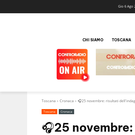
Gio 6 Ago 
CHI SIAMO
TOSCANA
Toscana
Cronaca
🎧25 novembre: risultati dell'indag
Toscana
Cronaca
🎧25 novembre: r