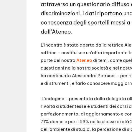
attraverso un questionario diffuso o
discriminazioni. I dati riportano 
conoscenza degli sportelli messi a 
dall’Ateneo.
L’incontro è stato aperto dalla rettrice A
rettrice – costituisce un’altra importante 
parte del nostro
Ateneo
di temi, come quell
questi anni nella nostra società e nel nost
ha continuato Alessandra Petrucci – per rib
e di strumenti, e farlo conoscere maggiorm
L’indagine – presentata dalla delegata al
rivolta a studentesse e studenti dei corsi d
perfezionamento, di aggiornamento e corsi s
71% donne e per il 53% nella classe di et
dell’ambiente di studio, la percezione di si