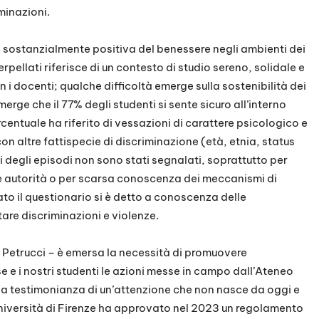
iminazioni.
e sostanzialmente positiva del benessere negli ambienti dei
erpellati riferisce di un contesto di studio sereno, solidale e
n i docenti; qualche difficoltà emerge sulla sostenibilità dei
 emerge che il 77% degli studenti si sente sicuro all’interno
centuale ha riferito di vessazioni di carattere psicologico e
n altre fattispecie di discriminazione (età, etnia, status
 degli episodi non sono stati segnalati, soprattutto per
lle autorità o per scarsa conoscenza dei meccanismi di
ato il questionario si è detto a conoscenza delle
are discriminazioni e violenze.
e Petrucci – è emersa la necessità di promuovere
e i nostri studenti le azioni messe in campo dall’Ateneo
e, a testimonianza di un’attenzione che non nasce da oggi e
Università di Firenze ha approvato nel 2023 un regolamento