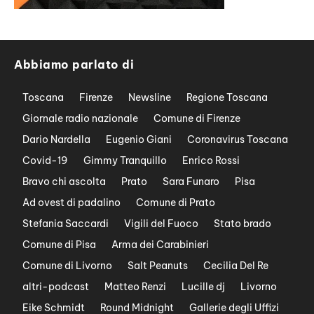
Abbiamo parlato di
Toscana
Firenze
Newsline
Regione Toscana
Giornale radio nazionale
Comune di Firenze
Dario Nardella
Eugenio Giani
Coronavirus Toscana
Covid-19
Gimmy Tranquillo
Enrico Rossi
Bravo chi ascolta
Prato
Sara Funaro
Pisa
Ad ovest di padalino
Comune di Prato
Stefania Saccardi
Vigili del Fuoco
Stato brado
Comune di Pisa
Arma dei Carabinieri
Comune di Livorno
Salt Peanuts
Cecilia Del Re
altri-podcast
Matteo Renzi
Lucille dj
Livorno
Eike Schmidt
Round Midnight
Gallerie degli Uffizi