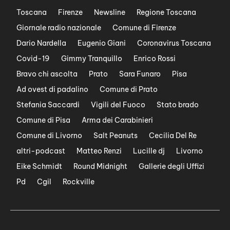
Toscana
Firenze
Newsline
Regione Toscana
Giornale radio nazionale
Comune di Firenze
Dario Nardella
Eugenio Giani
Coronavirus Toscana
Covid-19
Gimmy Tranquillo
Enrico Rossi
Bravo chi ascolta
Prato
Sara Funaro
Pisa
Ad ovest di padalino
Comune di Prato
Stefania Saccardi
Vigili del Fuoco
Stato brado
Comune di Pisa
Arma dei Carabinieri
Comune di Livorno
Salt Peanuts
Cecilia Del Re
altri-podcast
Matteo Renzi
Lucille dj
Livorno
Eike Schmidt
Round Midnight
Gallerie degli Uffizi
Pd
Cgil
Rockville