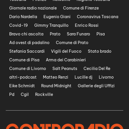
Giornale radio nazionale
Comune di Firenze
Dario Nardella
Eugenio Giani
Coronavirus Toscana
Covid-19
Gimmy Tranquillo
Enrico Rossi
Bravo chi ascolta
Prato
Sara Funaro
Pisa
Ad ovest di padalino
Comune di Prato
Stefania Saccardi
Vigili del Fuoco
Stato brado
Comune di Pisa
Arma dei Carabinieri
Comune di Livorno
Salt Peanuts
Cecilia Del Re
altri-podcast
Matteo Renzi
Lucille dj
Livorno
Eike Schmidt
Round Midnight
Gallerie degli Uffizi
Pd
Cgil
Rockville