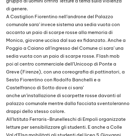
gruppo di uomini offrira’ letture a tema sulla violenza
di genere.
A Castiglion Fiorentino nell’androne del Palazzo
comunale sara’ invece sistema una sedia vuota con
accanto un paio di scarpe rosse alla memoria di
Monica, giovane uccisa dal suo ex fidanzato. Anche a
Poggio a Caiano all’ingresso del Comune ci sara’ una
sedia vuota con un paio di scarpe rosse. Flash mob
poi al centro commerciale dell’Unicoop di Ponte a
Greve (Firenze), con una coreografia di pattinatori, a
Sesto Fiorentino con Rodolfo Banchelli e a
Castelfranco di Sotto dove ci sara’
anche un’installazione di scarpette rosse davanti al
palazzo comunale mentre dalla facciata sventoleranno
drappi dello stesso colore.
All’Istituto Ferraris-Brunelleschi di Empoli organizzate
letture per sensibilizzare gli studenti. E anche a Colle
Val d’Elsa mobilitati gli studenti del liceo S.Giovanni