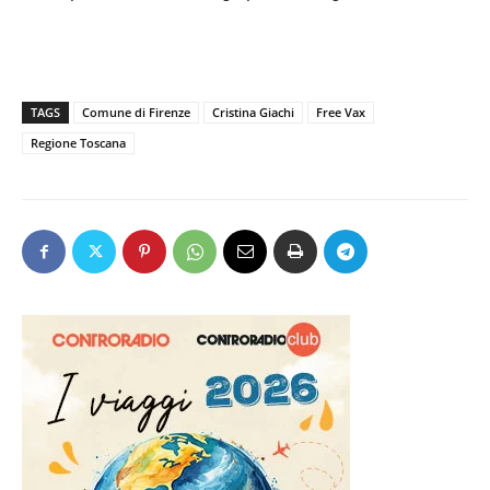
TAGS
Comune di Firenze
Cristina Giachi
Free Vax
Regione Toscana