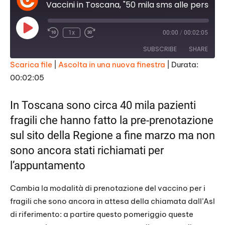
Vaccini in Toscana, "50 mila sms alle persone fragili per la prenotazione"
P
1x
00:00
/
00:02:05
l
a
SUBSCRIBE
SHARE
y
E
Scarica file
|
Ascolta in una nuova finestra
|
Durata:
p
i
00:02:05
SHARE
s
RSS FEED
o
d
LINK
In Toscana sono circa 40 mila
pazienti
e
fragili che hanno fatto la pre-prenotazione
EMBED
sul sito della Regione a fine marzo ma non
sono ancora stati richiamati per
l’appuntamento
Cambia la modalità di prenotazione del vaccino per i
fragili che sono ancora in attesa della chiamata dall’Asl
di riferimento: a partire questo pomeriggio queste