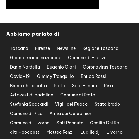
Abbiamo parlato di
Toscana
Firenze
Newsline
Regione Toscana
Giornale radio nazionale
Comune di Firenze
Dario Nardella
Eugenio Giani
Coronavirus Toscana
Covid-19
Gimmy Tranquillo
Enrico Rossi
Bravo chi ascolta
Prato
Sara Funaro
Pisa
Ad ovest di padalino
Comune di Prato
Stefania Saccardi
Vigili del Fuoco
Stato brado
Comune di Pisa
Arma dei Carabinieri
Comune di Livorno
Salt Peanuts
Cecilia Del Re
altri-podcast
Matteo Renzi
Lucille dj
Livorno