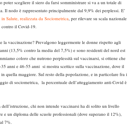
oter scegliere il siero da farsi somministrare si va a un totale di
. Il nodo è rappresentato principalmente dal 9,9% dei perplessi. E’
 in Salute, realizzata da
Sociometrica
, per rilevare su scala nazionale
e contro il Covid-19.
nte la vaccinazione? Prevalgono leggermente le donne rispetto agli
 anni (13,5% contro la media del 7,5%) e sono residenti del nord est
ommiamo coloro che nutrono perplessità sul vaccinarsi, si ottiene che
6-35 anni e 46-55 anni si mostra scettico sulla vaccinazione, dove il
 in quella maggiore. Sul resto della popolazione, e in particolare fra i
aggio di sociometrica, la percentuale dell’atteggiamento anti-Covid è
dell’istruzione, chi non intende vaccinarsi ha di solito un livello
re e un diploma delle scuole professionali (dove superano il 12%),
 al 7%.