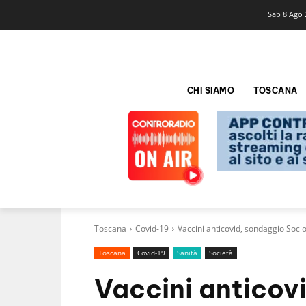
Sab 8 Ago 
CHI SIAMO
TOSCANA
Toscana
Covid-19
Vaccini anticovid, sondaggio Socio
Toscana
Covid-19
Sanità
Società
Vaccini anticov