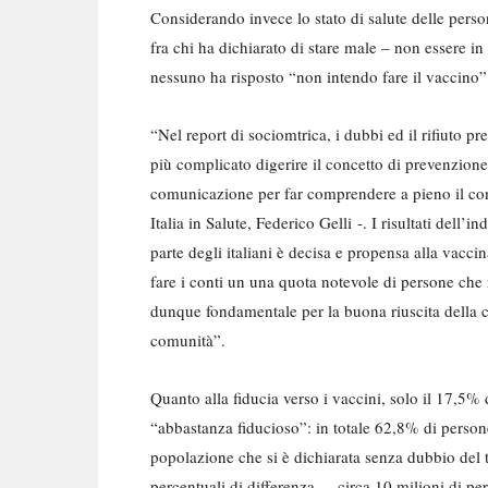
Considerando invece lo stato di salute delle pe
fra chi ha dichiarato di stare male – non essere i
nessuno ha risposto “non intendo fare il vaccino
“Nel report di sociomtrica, i dubbi ed il rifiuto 
più complicato digerire il concetto di prevenzio
comunicazione per far comprendere a pieno il con
Italia in Salute, Federico Gelli -. I risultati dell
parte degli italiani è decisa e propensa alla vac
fare i conti un una quota notevole di persone che 
dunque fondamentale per la buona riuscita della
comunità”.
Quanto alla fiducia verso i vaccini, solo il 17,5% 
“abbastanza fiducioso”: in totale 62,8% di persone
popolazione che si è dichiarata senza dubbio del 
percentuali di differenza – circa 10 milioni di pe