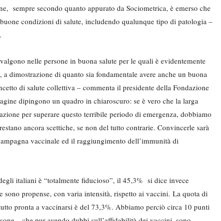
rsone, sempre secondo quanto appurato da Sociometrica, è emerso che
n buone condizioni di salute, includendo qualunque tipo di patologia –
”.
prevalgono nelle persone in buona salute per le quali è evidentemente
ne, a dimostrazione di quanto sia fondamentale avere anche un buona
cetto di salute collettiva – commenta il presidente della Fondazione
’indagine dipingono un quadro in chiaroscuro: se è vero che la larga
cinazione per superare questo terribile periodo di emergenza, dobbiamo
restano ancora scettiche, se non del tutto contrarie. Convincerle sarà
 campagna vaccinale ed il raggiungimento dell’immunità di
degli italiani è “totalmente fiducioso”, il 45,3% si dice invece
 sono propense, con varia intensità, rispetto ai vaccini. La quota di
tutto pronta a vaccinarsi è del 73,3%. Abbiamo perciò circa 10 punti
rsone – che pur avendo dubbi sull’affidabilità dei vaccini, sono