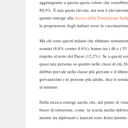
aggiungiamo a questa quota coloro che vorrebbero p
80,9%. È una quota elevata, ma non è elevatissima
quanto emerge alla
ricerca della Fondazione Italia
la propensione degli italiani verso la vaccinazion
Ma chi sono questi italiani che rifiutano nettame
uomini (8,6% contro il 6%); hanno tra i 46 e i 55
rispetto al resto del Paese (12,2%). Se a questi s
quasi una persona su quattro nelle classi di età 2
dubbio prevale nella classe più giovane e il rifiuto
giovanissimi e le persone più adulte, dice il sond
al minimo.
Dalla ricerca emerge anche che, dal punto di vista 
basso di istruzione, come la scuola media inferio
mentre tra diplomati e laureati sono fermi intorno