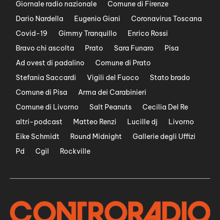
Giornale radio nazionale
Comune di Firenze
Dario Nardella
Eugenio Giani
Coronavirus Toscana
Covid-19
Gimmy Tranquillo
Enrico Rossi
Bravo chi ascolta
Prato
Sara Funaro
Pisa
Ad ovest di padalino
Comune di Prato
Stefania Saccardi
Vigili del Fuoco
Stato brado
Comune di Pisa
Arma dei Carabinieri
Comune di Livorno
Salt Peanuts
Cecilia Del Re
altri-podcast
Matteo Renzi
Lucille dj
Livorno
Eike Schmidt
Round Midnight
Gallerie degli Uffizi
Pd
Cgil
Rockville