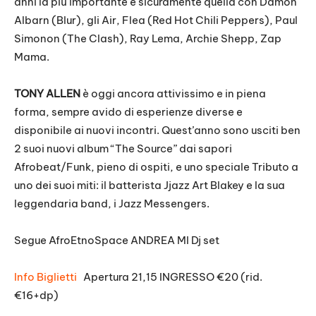
anni la più importante è sicuramente quella con Damon
Albarn (Blur), gli Air, Flea (Red Hot Chili Peppers), Paul
Simonon (The Clash), Ray Lema, Archie Shepp, Zap
Mama.
TONY ALLEN
è oggi ancora attivissimo e in piena
forma, sempre avido di esperienze diverse e
disponibile ai nuovi incontri. Quest’anno sono usciti ben
2 suoi nuovi album “The Source” dai sapori
Afrobeat/Funk, pieno di ospiti, e uno speciale Tributo a
uno dei suoi miti: il batterista Jjazz Art Blakey e la sua
leggendaria band, i Jazz Messengers.
Segue AfroEtnoSpace ANDREA MI Dj set
Info Biglietti
Apertura 21,15 INGRESSO €20 (rid.
€16+dp)