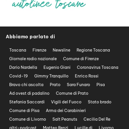
Abbiamo parlato di
Toscana
Firenze
Newsline
Regione Toscana
Giornale radio nazionale
Comune di Firenze
Dario Nardella
Eugenio Giani
Coronavirus Toscana
Covid-19
Gimmy Tranquillo
Enrico Rossi
Bravo chi ascolta
Prato
Sara Funaro
Pisa
Ad ovest di padalino
Comune di Prato
Stefania Saccardi
Vigili del Fuoco
Stato brado
Comune di Pisa
Arma dei Carabinieri
Comune di Livorno
Salt Peanuts
Cecilia Del Re
altri-podcast
Matteo Renzi
Lucille dj
Livorno