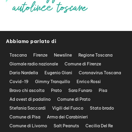
Abbiamo parlato di
Toscana
Firenze
Newsline
Regione Toscana
Giornale radio nazionale
Comune di Firenze
Dario Nardella
Eugenio Giani
Coronavirus Toscana
Covid-19
Gimmy Tranquillo
Enrico Rossi
Bravo chi ascolta
Prato
Sara Funaro
Pisa
Ad ovest di padalino
Comune di Prato
Stefania Saccardi
Vigili del Fuoco
Stato brado
Comune di Pisa
Arma dei Carabinieri
Comune di Livorno
Salt Peanuts
Cecilia Del Re