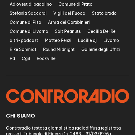
Ad ovest di padalino
Comune di Prato
Stefania Saccardi
Vigili del Fuoco
Stato brado
Comune di Pisa
Arma dei Carabinieri
Comune di Livorno
Salt Peanuts
Cecilia Del Re
altri-podcast
Matteo Renzi
Lucille dj
Livorno
Eike Schmidt
Round Midnight
Gallerie degli Uffizi
Pd
Cgil
Rockville
CHI SIAMO
Controradio testata giornalistica radiodiffusa registrata
presso il Tribunale di Firenze (n. 2483 - 31/03/1976)