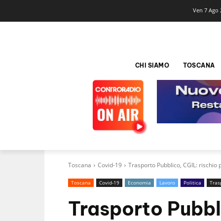
Ven 7 Ago 
CHI SIAMO
TOSCANA
Toscana
Covid-19
Trasporto Pubblico, CGIL: rischio 
Toscana
Covid-19
Economia
Lavoro
Politica
Tras
Trasporto Pubbl