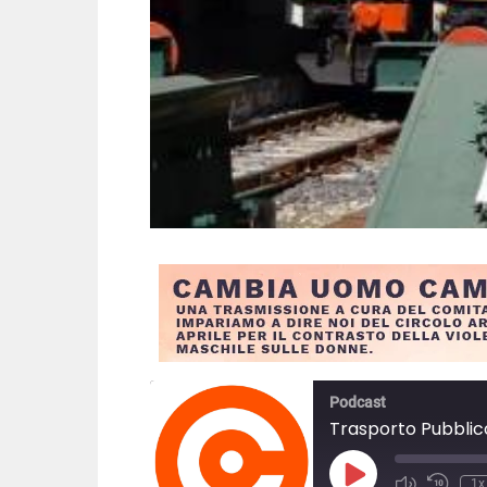
Podcast
Trasporto Pubblico
P
1x