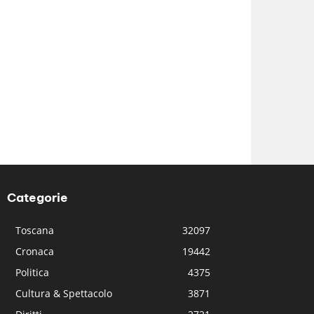
Categorie
Toscana
32097
Cronaca
19442
Politica
4375
Cultura & Spettacolo
3871