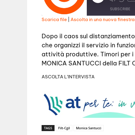
l
a
SUBSCRIBE
y
E
Scarica file
|
Ascolta in una nuova finestra
p
i
SHARE
s
RSS FEED
o
Dopo il caos sul distanziamento
d
LINK
e
che organizzi il servizio in funzi
EMBED
attività produttive. Timori per i
MONICA SANTUCCI della FILT 
ASCOLTA L’INTERVISTA
TAGS
Filt-Cgil
Monica Santucci