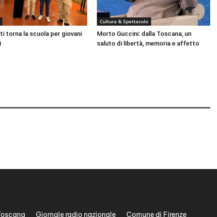
u
m
Cultura & Spettacolo
e
ti torna la scuola per giovani
Morto Guccini: dalla Toscana, un
n
i
saluto di libertà, memoria e affetto
t
a
r
e
o
d
i
m
i
n
u
i
r
Toscana
Giornale radio nazionale
Comune di Firenze