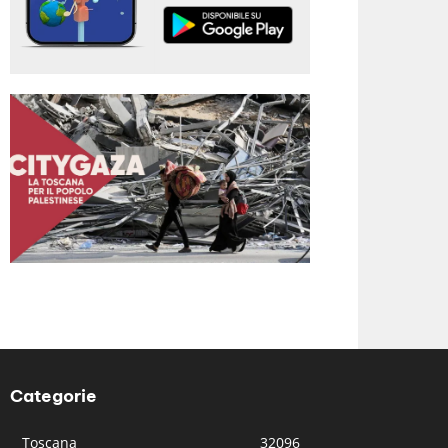
Categorie
Toscana
32096