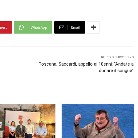
f
r
e
erest
WhatsApp
Email
c
c
i
a
Articolo successivo
s
Toscana, Saccardi, appello ai 18enni: “Andate a
u
donare il sangue”
/
g
i
ù
p
e
r
a