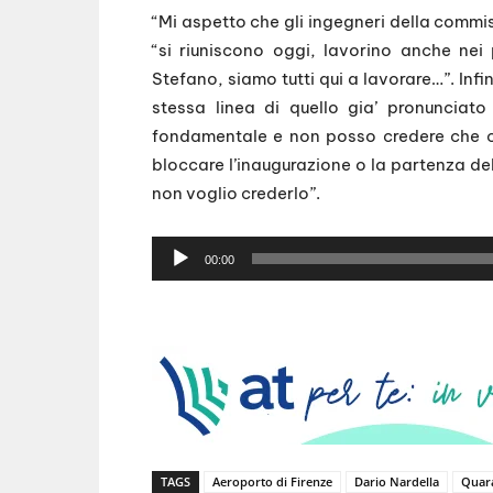
“Mi aspetto che gli ingegneri della commiss
“si riuniscono oggi, lavorino anche nei
Stefano, siamo tutti qui a lavorare…”. Infi
stessa linea di quello gia’ pronunciat
fondamentale e non posso credere che ci
bloccare l’inaugurazione o la partenza de
non voglio crederlo”.
A
00:00
u
d
i
o
P
l
a
y
TAGS
Aeroporto di Firenze
Dario Nardella
Quar