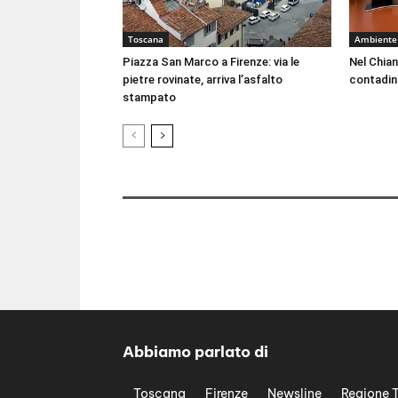
Toscana
Ambiente
Piazza San Marco a Firenze: via le
Nel Chian
pietre rovinate, arriva l’asfalto
contadin
stampato
Abbiamo parlato di
Toscana
Firenze
Newsline
Regione 