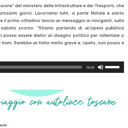
ione” del ministero delle Infrastrutture e dei Trasporti, che
 prossimi giorni. Lavoriamo tutti, a parte Natale e santo
ne il primo cittadino lancia un messaggio ai naviganti, sulla
o sabato scorso: “Stiamo parlando di un’opera pubblica
 possa essere dietro un disegno politico per rallentare o
l tram. Sarebbe un fatto molto grave e, ripeto, non posso e
U
00:00
s
a
i
t
a
s
t
i
acchi