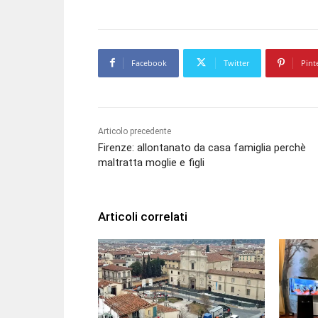
e
r
Facebook
Twitter
Pint
Articolo precedente
Firenze: allontanato da casa famiglia perchè
maltratta moglie e figli
Articoli correlati