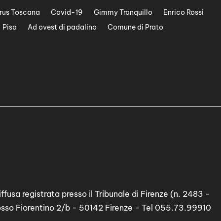
e
rus Toscana
Covid-19
Gimmy Tranquillo
Enrico Rossi
i
l
Pisa
Ad ovest di padalino
Comune di Prato
v
o
l
u
m
e
.
ffusa registrata presso il Tribunale di Firenze (n. 2483 -
osso Fiorentino 2/b - 50142 Firenze - Tel 055.73.99910