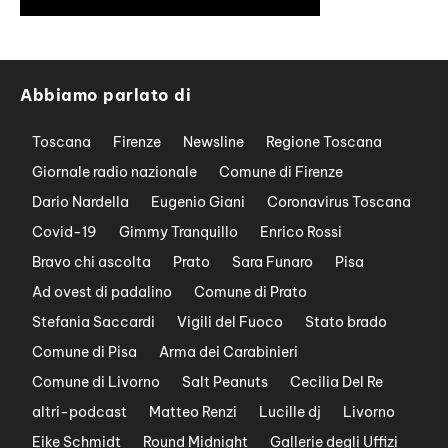
Abbiamo parlato di
Toscana
Firenze
Newsline
Regione Toscana
Giornale radio nazionale
Comune di Firenze
Dario Nardella
Eugenio Giani
Coronavirus Toscana
Covid-19
Gimmy Tranquillo
Enrico Rossi
Bravo chi ascolta
Prato
Sara Funaro
Pisa
Ad ovest di padalino
Comune di Prato
Stefania Saccardi
Vigili del Fuoco
Stato brado
Comune di Pisa
Arma dei Carabinieri
Comune di Livorno
Salt Peanuts
Cecilia Del Re
altri-podcast
Matteo Renzi
Lucille dj
Livorno
Eike Schmidt
Round Midnight
Gallerie degli Uffizi