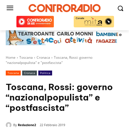
Home
Toscana
Cronaca
Toscana, Rossi: governo
"nazionalpopulista" e "postfascista"
Toscana
Cronaca
Politica
Toscana, Rossi: governo
“nazionalpopulista” e
“postfascista”
By
Redazione2
22 Febbraio 2019