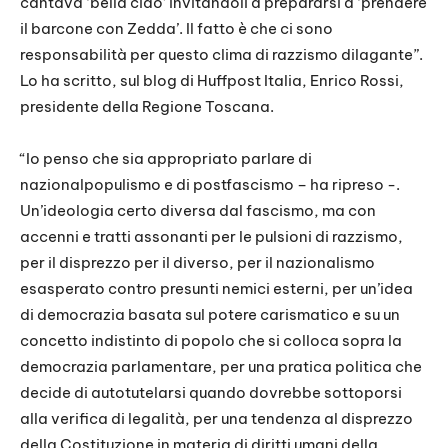
cantava ‘bella ciao’ invitandoli a prepararsi a ‘prendere
il barcone con Zedda’. Il fatto è che ci sono
responsabilità per questo clima di razzismo dilagante”.
Lo ha scritto, sul blog di Huffpost Italia, Enrico Rossi,
presidente della Regione Toscana.
“Io penso che sia appropriato parlare di
nazionalpopulismo e di postfascismo – ha ripreso -.
Un’ideologia certo diversa dal fascismo, ma con
accenni e tratti assonanti per le pulsioni di razzismo,
per il disprezzo per il diverso, per il nazionalismo
esasperato contro presunti nemici esterni, per un’idea
di democrazia basata sul potere carismatico e su un
concetto indistinto di popolo che si colloca sopra la
democrazia parlamentare, per una pratica politica che
decide di autotutelarsi quando dovrebbe sottoporsi
alla verifica di legalità, per una tendenza al disprezzo
della Costituzione in materia di diritti umani della