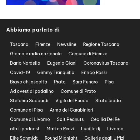
Abbiamo parlato di
Toscana
Firenze
Newsline
Regione Toscana
Giornale radio nazionale
Comune di Firenze
Dario Nardella
Eugenio Giani
Coronavirus Toscana
Covid-19
Gimmy Tranquillo
Enrico Rossi
Bravo chi ascolta
Prato
Sara Funaro
Pisa
Ad ovest di padalino
Comune di Prato
Stefania Saccardi
Vigili del Fuoco
Stato brado
Comune di Pisa
Arma dei Carabinieri
Comune di Livorno
Salt Peanuts
Cecilia Del Re
altri-podcast
Matteo Renzi
Lucille dj
Livorno
Eike Schmidt
Round Midnight
Gallerie degli Uffizi