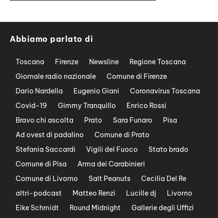
Abbiamo parlato di
Toscana
Firenze
Newsline
Regione Toscana
Giornale radio nazionale
Comune di Firenze
Dario Nardella
Eugenio Giani
Coronavirus Toscana
Covid-19
Gimmy Tranquillo
Enrico Rossi
Bravo chi ascolta
Prato
Sara Funaro
Pisa
Ad ovest di padalino
Comune di Prato
Stefania Saccardi
Vigili del Fuoco
Stato brado
Comune di Pisa
Arma dei Carabinieri
Comune di Livorno
Salt Peanuts
Cecilia Del Re
altri-podcast
Matteo Renzi
Lucille dj
Livorno
Eike Schmidt
Round Midnight
Gallerie degli Uffizi