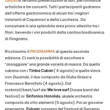
Lenzini
si terranno presentazioni di libri, performance
artistiche e tre concerti. Tutti i partecipanti godranno
dell’offerta gastronomica di alcuni tra i migliori
ristoranti di Capannori e della Lucchesia. Da
consumare in una splendida area picnic allestita tra i
filari, bevendo i vini prodotti dalla cantina biodinamica
di Gragnano.
Ricchissimo il
PROGRAMMA
di questa seconda
edizione. Ci sarà la possibilità di ascoltare e
“assaggiare” una grande varietà di musica. Da quella
cubana con i
Timba Cuban
( 4 agosto) a quella slava
con
Duoende
, il duo composto da Giulia Grassi e
Francesco Berrafato (4 agosto). Dal
rocknroll/beat/surf dei
We love surf
(house band del
festival) ai
Sinfonico Honolulu
, ukulele orchestra
composta da otto elementi (5 agosto). Poi un giovane
emergente,
Folcas
t sorpresa del Festival di Sanremo