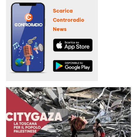
Scarica
Controradio
News