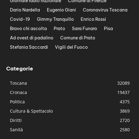
Giornale radio nazionale
Comune di Firenze
Dario Nardella
Eugenio Giani
Coronavirus Toscana
Covid-19
Gimmy Tranquillo
Enrico Rossi
Bravo chi ascolta
Prato
Sara Funaro
Pisa
Ad ovest di padalino
Comune di Prato
Stefania Saccardi
Vigili del Fuoco
Categorie
Toscana
32089
Cronaca
19437
Politica
4375
Cultura & Spettacolo
3869
Diritti
2720
Sanità
2580