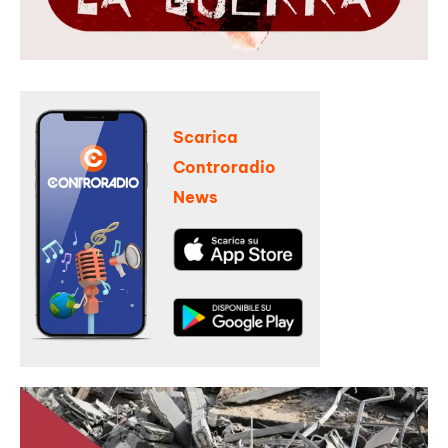
Scarica
Controradio
News