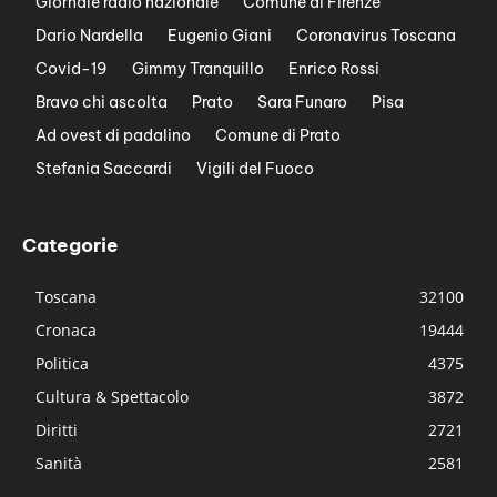
Giornale radio nazionale
Comune di Firenze
Dario Nardella
Eugenio Giani
Coronavirus Toscana
Covid-19
Gimmy Tranquillo
Enrico Rossi
Bravo chi ascolta
Prato
Sara Funaro
Pisa
Ad ovest di padalino
Comune di Prato
Stefania Saccardi
Vigili del Fuoco
Categorie
Toscana
32100
Cronaca
19444
Politica
4375
Cultura & Spettacolo
3872
Diritti
2721
Sanità
2581