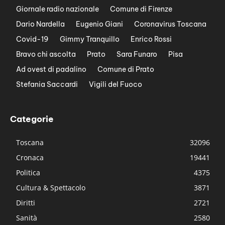
Giornale radio nazionale
Comune di Firenze
Dario Nardella
Eugenio Giani
Coronavirus Toscana
Covid-19
Gimmy Tranquillo
Enrico Rossi
Bravo chi ascolta
Prato
Sara Funaro
Pisa
Ad ovest di padalino
Comune di Prato
Stefania Saccardi
Vigili del Fuoco
Categorie
Toscana
32096
Cronaca
19441
Politica
4375
Cultura & Spettacolo
3871
Diritti
2721
Sanità
2580