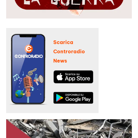
Scarica
Controradio
News