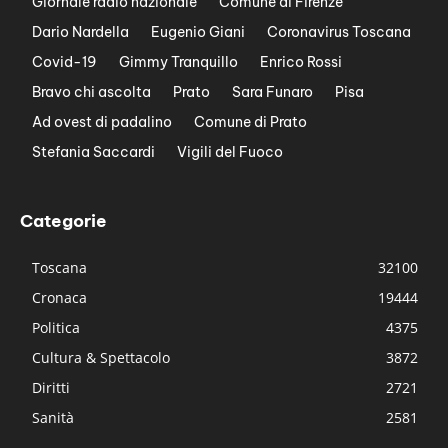
Giornale radio nazionale
Comune di Firenze
Dario Nardella
Eugenio Giani
Coronavirus Toscana
Covid-19
Gimmy Tranquillo
Enrico Rossi
Bravo chi ascolta
Prato
Sara Funaro
Pisa
Ad ovest di padalino
Comune di Prato
Stefania Saccardi
Vigili del Fuoco
Categorie
Toscana
32100
Cronaca
19444
Politica
4375
Cultura & Spettacolo
3872
Diritti
2721
Sanità
2581