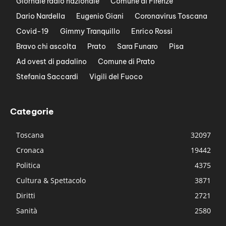
Giornale radio nazionale
Comune di Firenze
Dario Nardella
Eugenio Giani
Coronavirus Toscana
Covid-19
Gimmy Tranquillo
Enrico Rossi
Bravo chi ascolta
Prato
Sara Funaro
Pisa
Ad ovest di padalino
Comune di Prato
Stefania Saccardi
Vigili del Fuoco
Categorie
Toscana
32097
Cronaca
19442
Politica
4375
Cultura & Spettacolo
3871
Diritti
2721
Sanità
2580