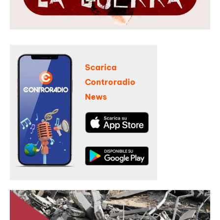
Scarica
Controradio
News