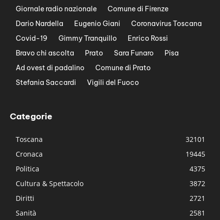
Giornale radio nazionale
Comune di Firenze
Dario Nardella
Eugenio Giani
Coronavirus Toscana
Covid-19
Gimmy Tranquillo
Enrico Rossi
Bravo chi ascolta
Prato
Sara Funaro
Pisa
Ad ovest di padalino
Comune di Prato
Stefania Saccardi
Vigili del Fuoco
Categorie
Toscana
32101
Cronaca
19445
Politica
4375
Cultura & Spettacolo
3872
Diritti
2721
Sanità
2581