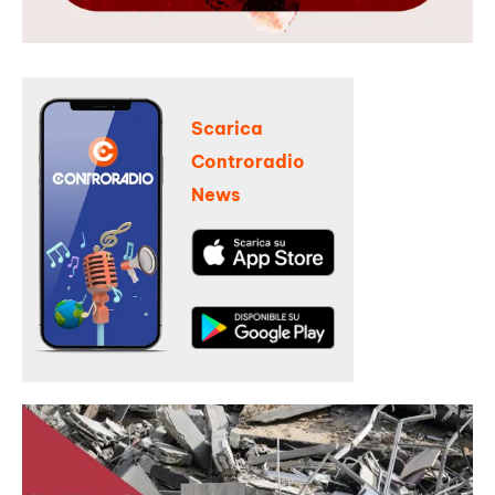
Scarica
Controradio
News