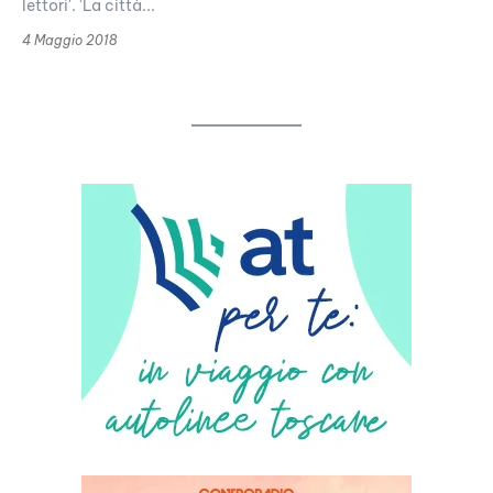
lettori'. 'La città...
4 Maggio 2018