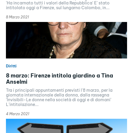
'Ha incarnato tutti i valori della Repubblica' E' stato
intitolato oggi a Firenze, sul lungarno Colombo, in...
8 Marzo 2021
Diritti
8 marzo: Firenze intitola giardino a Tina
Anselmi
Tra i principali appuntamenti previsti l'8 marzo, per la
giornata internazionale della donna, dalla rassegna
'Invisibili-Le donne nella società di oggi e di domani'
L'intitolazione...
4 Marzo 2021