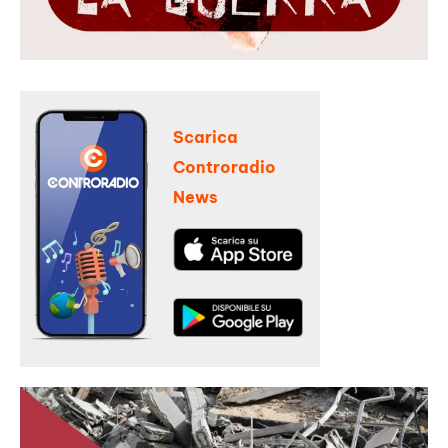
Scarica
Controradio
News