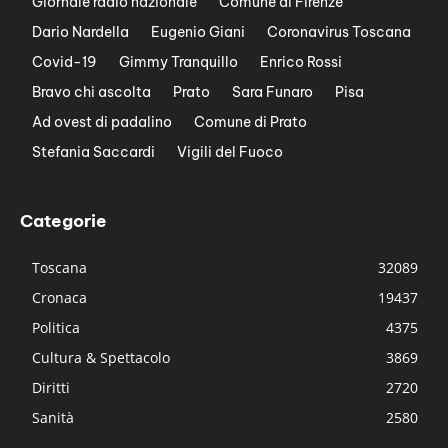
Giornale radio nazionale
Comune di Firenze
Dario Nardella
Eugenio Giani
Coronavirus Toscana
Covid-19
Gimmy Tranquillo
Enrico Rossi
Bravo chi ascolta
Prato
Sara Funaro
Pisa
Ad ovest di padalino
Comune di Prato
Stefania Saccardi
Vigili del Fuoco
Categorie
Toscana
32089
Cronaca
19437
Politica
4375
Cultura & Spettacolo
3869
Diritti
2720
Sanità
2580