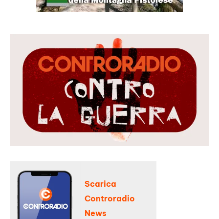
Scarica
Controradio
News